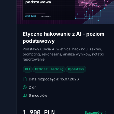
Etyczne hakowanie z AI - poziom
podstawowy
Podstawy użycia AI w ethical hackingu: zakres,
prompting, rekonesans, analiza wyników, notatki i
raportowanie.
#AI
#ethical hacking
#podstawy
Data rozpoczęcia: 15.07.2026
2 dni
6 modułów
1 900 PLN
Szczegóły