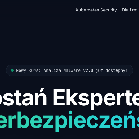
Kubernetes Security
Dla firm
Nowy kurs: Analiza Malware v2.0 już dostępny!
stań Eksper
erbezpieczeń