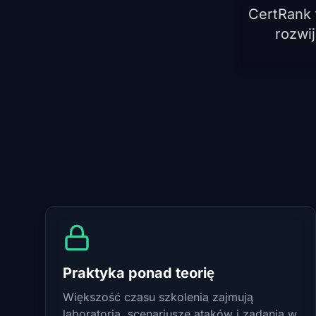
CertRank 
rozwij
Praktyka ponad teorię
Większość czasu szkolenia zajmują
laboratoria, scenariusze ataków i zadania w