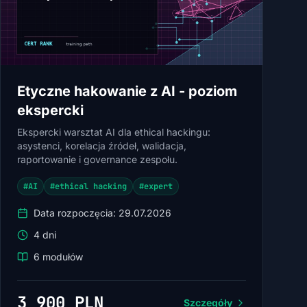
Etyczne hakowanie z AI - poziom
ekspercki
Ekspercki warsztat AI dla ethical hackingu:
asystenci, korelacja źródeł, walidacja,
raportowanie i governance zespołu.
#AI
#ethical hacking
#expert
Data rozpoczęcia: 29.07.2026
4 dni
6 modułów
3 900 PLN
Szczegóły