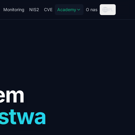
Monitoring
NIS2
CVE
Academy
O nas
PL
tem
stwa