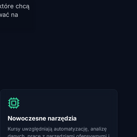
które chcą
ować na
Nowoczesne narzędzia
Kursy uwzględniają automatyzację, analizę
danych, pracę z narzędziami ofensywnymi i