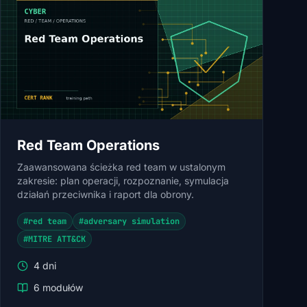
Red Team Operations
Zaawansowana ścieżka red team w ustalonym
zakresie: plan operacji, rozpoznanie, symulacja
działań przeciwnika i raport dla obrony.
#red team
#adversary simulation
#MITRE ATT&CK
4 dni
6 modułów