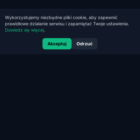
Wykorzystujemy niezbędne pliki cookie, aby zapewnić
prawidłowe działanie serwisu i zapamiętać Twoje ustawienia.
Dowiedz się więcej
.
Akceptuj
Odrzuć
CERT
RANK
CertRank — Kubernetes Security, CI/CD Security i Offensive
AppSec dla firm cloud-native.