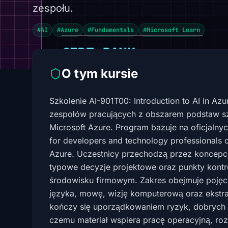
zespołu.
#AI
#Azure
#Fundamentals
#Microsoft Learn
O tym kursie
Szkolenie AI-901T00: Introduction to AI in Azu
zespołów pracujących z obszarem podstaw sztu
Microsoft Azure. Program bazuje na oficjalny
for developers and technology professionals o
Azure. Uczestnicy przechodzą przez koncepcje
typowe decyzje projektowe oraz punkty kontr
środowisku firmowym. Zakres obejmuje pojęci
języka, mowę, wizję komputerową oraz ekstra
kończy się uporządkowaniem ryzyk, dobrych p
czemu materiał wspiera pracę operacyjną, ro