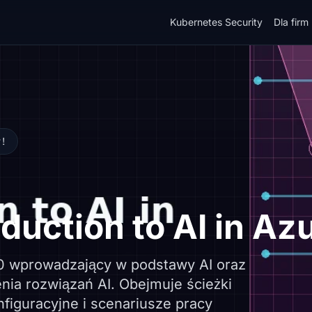
Kubernetes Security
Dla firm
y!
duction to AI in Az
00 wprowadzający w podstawy AI oraz
ia rozwiązań AI. Obejmuje ścieżki
nfiguracyjne i scenariusze pracy