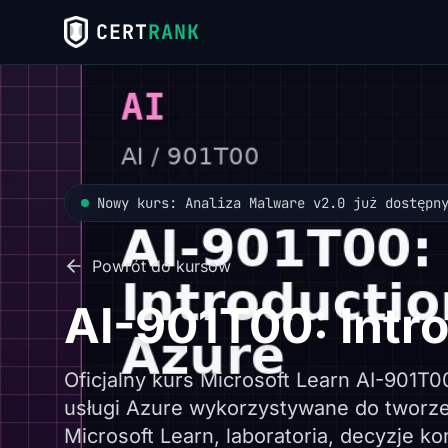
CERT
RANK
Nowy kurs: Analiza Malware v2.0 już dostępn
Powrót do kursów
AI-901T00: Intro
Oficjalny kurs Microsoft Learn AI-901T
usługi Azure wykorzystywane do tworzen
Microsoft Learn, laboratoria, decyzje ko