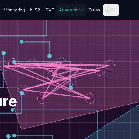
Monitoring
NIS2
CVE
Academy
O nas
PL
ure