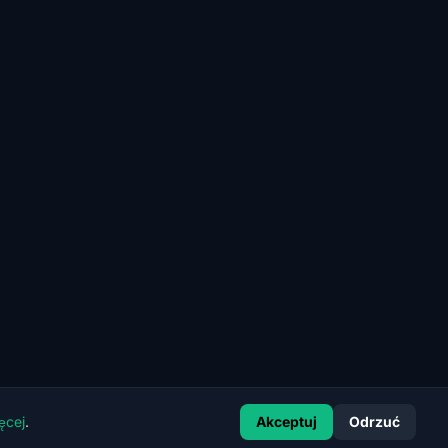
ęcej
.
Akceptuj
Odrzuć