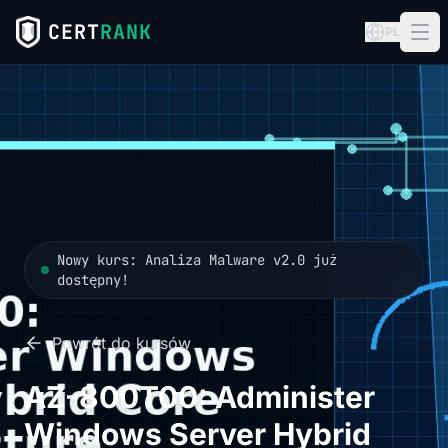
CERT
RANK
PL
Nowy kurs: Analiza Malware v2.0 już
dostępny!
Powrót do kursów
AZ-800T00: Administer
Windows Server Hybrid