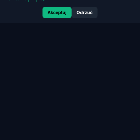
Akceptuj
Odrzuć
CERT
RANK
CertRank — Kubernetes Security, CI/CD Security i Offensive
AppSec dla firm cloud-native.
FIRMA
Kubernetes Security
Dla firm
Monitoring