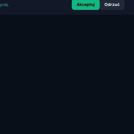
ęcej
.
Akceptuj
Odrzuć
KONTAKT
kontakt@certrank.pl
Pełne dane kontaktowe
Polityka Cookies
Regulamin