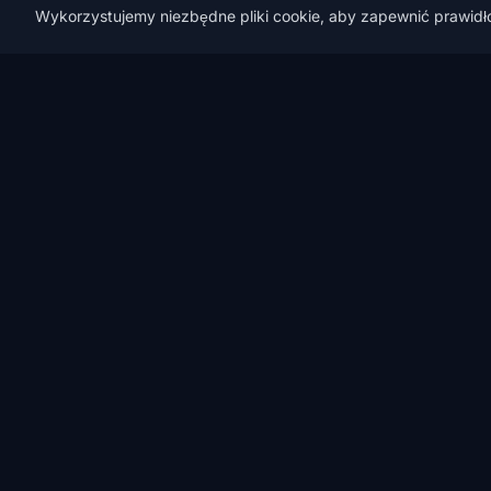
Wykorzystujemy niezbędne pliki cookie, aby zapewnić prawidło
CERT
RANK
CertRank — Kubernetes Security, CI/CD Security i
D
Offensive AppSec dla firm cloud-native.
© 2026 CertRank. Wszelkie prawa zastrzeżone.