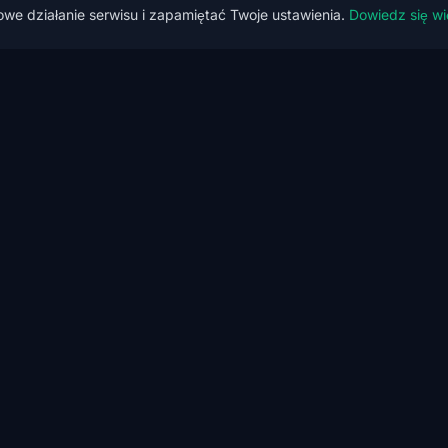
we działanie serwisu i zapamiętać Twoje ustawienia.
Dowiedz się wi
FIRMA
Kubernetes Security
Academy
la firm
Kursy
Monitoring
Mapa
NIS2
O nas
CVE