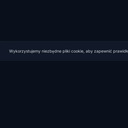
Wykorzystujemy niezbędne pliki cookie, aby zapewnić prawidło
CERT
RANK
CertRank — Kubernetes Security, CI/CD Security i
D
Offensive AppSec dla firm cloud-native.