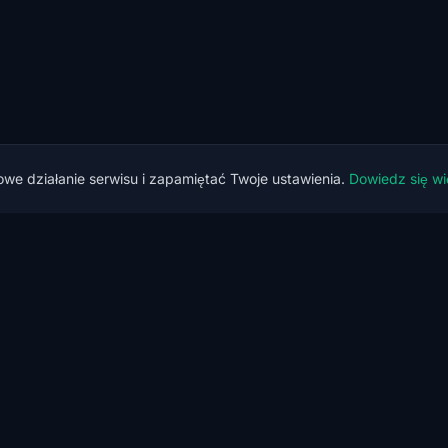
we działanie serwisu i zapamiętać Twoje ustawienia.
Dowiedz się wi
FIRMA
Kubernetes Security
Academy
la firm
Kursy
Monitoring
Mapa