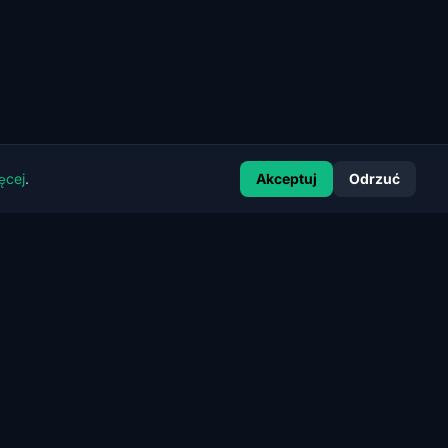
ęcej
.
Akceptuj
Odrzuć
KONTAKT
kontakt@certrank.pl
Pełne dane kontaktowe