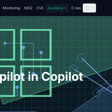
Monitoring
NIS2
CVE
Academy
O nas
PL
lot in Copilot